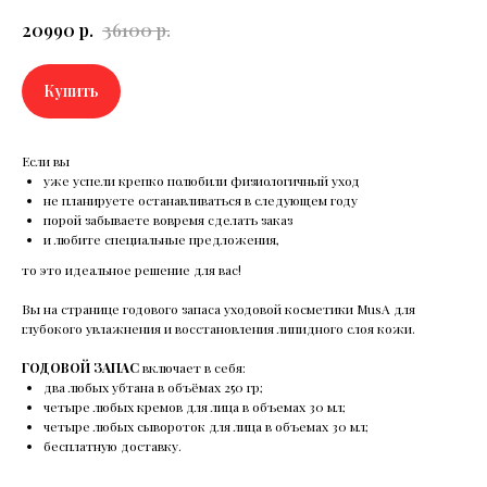
20990
р.
36100
р.
Купить
Если вы
уже успели крепко полюбили физиологичный уход
не планируете останавливаться в следующем году
порой забываете вовремя сделать заказ
и любите специальные предложения,
то это идеальное решение для вас!
Вы на странице годового запаса уходовой косметики MusA для
глубокого увлажнения и восстановления липидного слоя кожи.
ГОДОВОЙ ЗАПАС
включает в себя:
два любых убтана в объёмах 250 гр;
четыре любых кремов для лица в объемах 30 мл;
четыре любых сывороток для лица в объемах 30 мл;
бесплатную доставку.